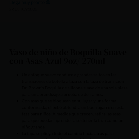
Llega muy pronto 😀
SKU: TC91025
Vaso de niño de Boquilla Suave
con Asas Azul 9oz/ 270ml
Un enfoque suave conduce a grandes saltos en las
transiciones de botella a taza con la taza de transición
Dr. Brown’s Boquilla de silicona suave de una sola pieza
para un aprendizaje a prueba de derrames.
Con asas que se bloquean en su lugar y una forma
contorneada, el bebé obtendrá un buen agarre en esta
taza para niños. A medida que crecen, retira las asas
para que puedan aprender a sostener la taza como un
niño grande
La tapa se pliega todo el camino hacia atrás para