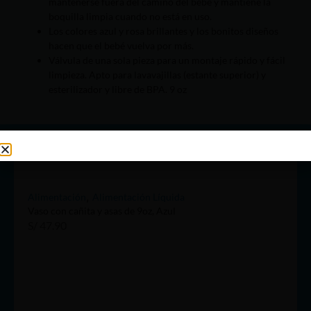
mantenerse fuera del camino del bebé y mantiene la
boquilla limpia cuando no está en uso.
Los colores azul y rosa brillantes y los bonitos diseños
hacen que el bebé vuelva por más.
Válvula de una sola pieza para un montaje rápido y fácil
limpieza. Apto para lavavajillas (estante superior) y
esterilizador y libre de BPA. 9 oz
Tal vez te pueda interesar:
,
Alimentación
Alimentación Líquida
Vaso con cañita y asas de 9oz, Azul
S/
47.90