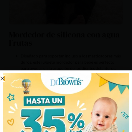
Mordedor de silicona con agua
Frutas
Diseñado para soportar incluso a los masticadores más
duros, este juguete mordedor para bebé es perfecto
para ayudar en la erupción de los dientes delanteros,
medios y posteriores.
Alivia las encías inflamadas. Este juguete relajante para
bebés proporciona el alivio refrescante de la dentición
que necesitan.
El mordedor relleno de agua AquaCool de Dr. Brown’s
enfría y alivia la dentición de las encías del bebé.
Lleno de agua en lugar de gel, el juguete refrescante
para la dentición ofrece un alivio seguro para todas las
áreas de la boca del bebé.
Este mordedor de agua apto para refrigerador cuenta