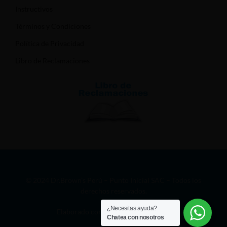
Instructivos
Términos y Condiciones
Política de Privacidad
Libro de Reclamaciones
© 2024 Dr.Brown’s Perú – Punto Inicial SAC – Todos los
derechos reservados.
¿Necesitas ayuda?
Elaborado con
por
Aura Creativa
Chatea con nosotros