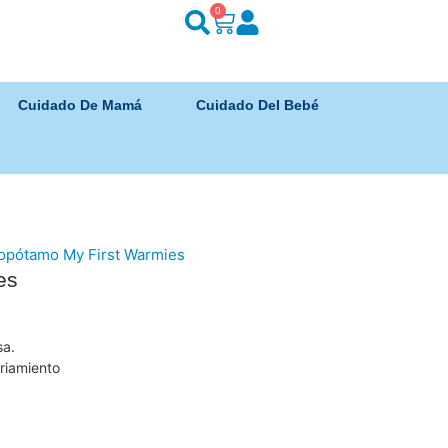
0
Cuidado De Mamá
Cuidado Del Bebé
opótamo My First Warmies
es
sa.
friamiento