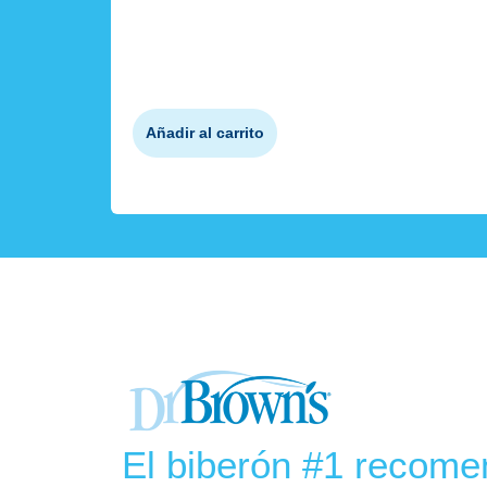
Añadir al carrito
El biberón #1 recom