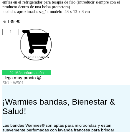
enfría en el refrigerador para terapia de frio (introducir siempre con el
producto dentro de una bolsa protectora).
medidas aproximadas según modelo: 48 x 13 x 8 cm
S/
139.90
Funda
Para
Biberón
De
Vidrio
Añadir al carrito
De
5
oz.
Más información
Color
Llega muy pronto 😀
Menta
SKU: W501
cantidad
¡Warmies bandas, Bienestar &
Salud!
Las bandas Warmies® son aptas para microondas y están
suavemente perfumadas con lavanda francesa para brindar