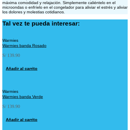
máxima comodidad y relajación. Simplemente caliéntelo en el
microondas o enfríelo en el congelador para aliviar el estrés y aliviar
los dolores y molestias cotidianos.
Tal vez te pueda interesar:
Warmies
Warmies banda Rosado
S/
139.90
Añadir al carrito
Warmies
Warmies banda Verde
S/
139.90
Añadir al carrito