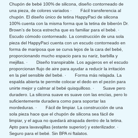
Chupón de bebé 100% de silicona, diseño contorneado de
una pieza, de colores variados · Fácil transferencia al
chupón. El diseño único de tetina HappyPaci de silicona
100% cuenta con la misma forma que la tetina de biberón Dr.
Brown’s de boca estrecha que es familiar para el bebé. ·
Escudo cómodo contorneado. La construcción de una sola
pieza del HappyPaci cuenta con un escudo contorneado en
forma de mariposa que se curva lejos de la cara del bebé,
proporcionando mucho espacio para su nariz, barbilla y
mejillas. · Diseño transpirable. Los agujeros en el escudo
proporcionan flujo de aire para ayudar a reducir la irritación
en la piel sensible del bebé. · Forma más relajada. La
espalda abierta te permite colocar el dedo en el pezón para
unirte mejor y calmar al bebé quisquilloso. · Suave pero
duradero. La silicona suave es suave con las encías, pero lo
suficientemente duradera como para soportar las
mordeduras. · Fácil de limpiar. La construcción de una
sola pieza hace que el chupón de silicona sea fácil de
limpiar, y el agua no quedará atrapada dentro de la tetina.
Apto para lavavajillas (estante superior) y esterilizador. ·
Seguro para el bebé. Sin BPA ni ftalatos.