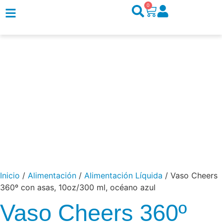
0
Inicio
/
Alimentación
/
Alimentación Líquida
/ Vaso Cheers
360º con asas, 10oz/300 ml, océano azul
Vaso Cheers 360º