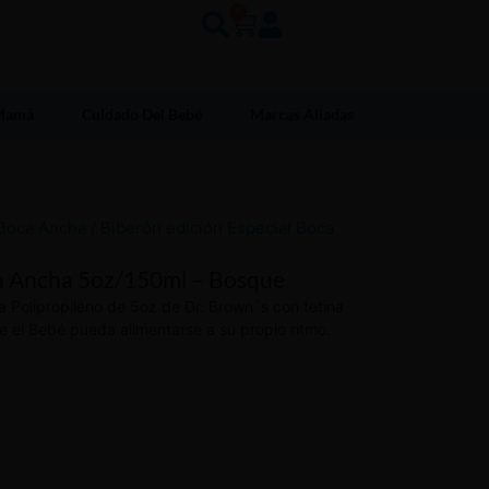
0
 Mamá
Cuidado Del Bebé
Marcas Aliadas
Boca Ancha
/ Biberón edición Especial Boca
ca Ancha 5oz/150ml – Bosque
a Polipropileno de 5oz de Dr. Brown´s con tetina
ue el Bebé pueda alimentarse a su propio ritmo.