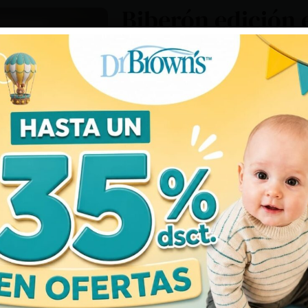
Biberón edición 
BOTELLA ANTICÓLICO. El sistema d
clínicamente probado para reducir 
TASA DE FLUJO CONSISTENTE. La a
lactancia materna y los pezones d
constante para que los bebés pued
Conserva nutrientes. El sistema d
ayudar a preservar los nutrientes d
una mejor noche de sueño.
Apto para lavavajillas. Seguro para
esterilizadores eléctricos y de mi
nivel 1