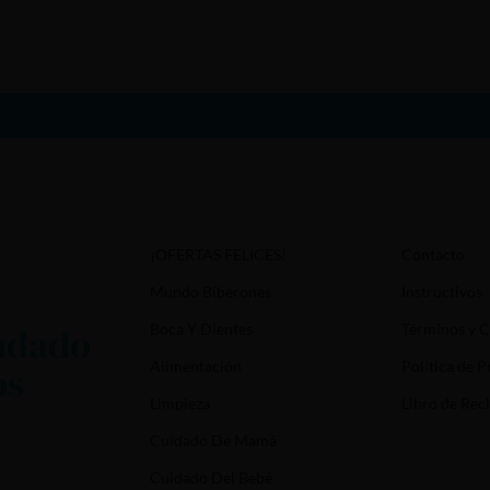
¡OFERTAS FELICES!
Contacto
Mundo Biberones
Instructivos
ndado
Boca Y Dientes
Términos y 
Alimentación
Política de P
os
Limpieza
Libro de Rec
Cuidado De Mamá
Cuidado Del Bebé