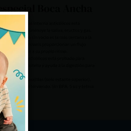
especial Boca Ancha
e ventilación interna anticólicos está
los cólicos. Disminuye la saliva, eructos y gas.
limentación sin vacío es la más cercana a la
e silicona Dr. Brown’s proporcionan un flujo
an alimentarse a su propio ritmo.
e ventilación anticólicos está probado para
e la leche en botella y ayuda a la digestión para
 su uso en lavavajillas (solo estante superior),
croondas o agua hirviendo. Sin BPA. 5 oz y tetina