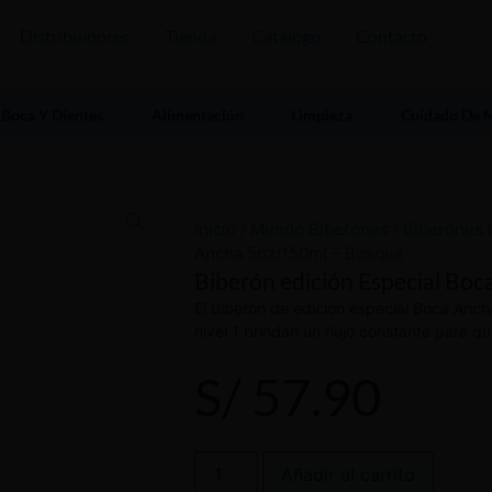
Distribuidores
Tienda
Catálogo
Contacto
Boca Y Dientes
Alimentación
Limpieza
Cuidado De
Inicio
/
Mundo Biberones
/
Biberones 
Ancha 5oz/150ml – Bosque
Biberón edición Especial Bo
El biberón de edición especial Boca Anch
nivel 1 brindan un flujo constante para q
S/
57.90
Añadir al carrito