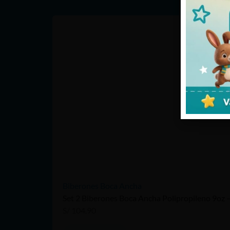
Biberones Boca Ancha
Set 2 Biberones Boca Ancha Polipropileno 9oz 
S/
104.90