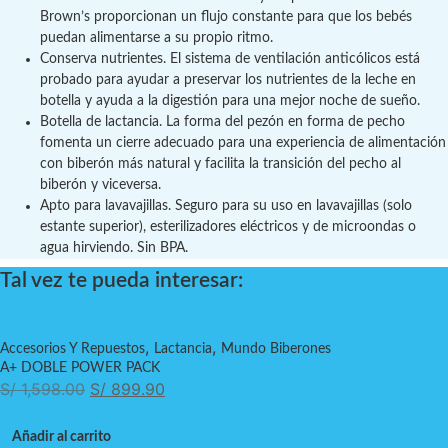
Brown’s proporcionan un flujo constante para que los bebés
puedan alimentarse a su propio ritmo.
Conserva nutrientes. El sistema de ventilación anticólicos está
probado para ayudar a preservar los nutrientes de la leche en
botella y ayuda a la digestión para una mejor noche de sueño.
Botella de lactancia. La forma del pezón en forma de pecho
fomenta un cierre adecuado para una experiencia de alimentación
con biberón más natural y facilita la transición del pecho al
biberón y viceversa.
Apto para lavavajillas. Seguro para su uso en lavavajillas (solo
estante superior), esterilizadores eléctricos y de microondas o
agua hirviendo. Sin BPA.
Tal vez te pueda interesar:
,
,
Accesorios Y Repuestos
Lactancia
Mundo Biberones
A+ DOBLE POWER PACK
E
E
S/
1,598.00
S/
899.90
l
l
p
p
Añadir al carrito