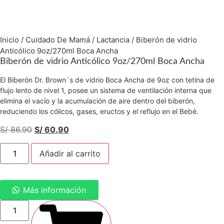
Inicio
/
Cuidado De Mamá
/
Lactancia
/ Biberón de vidrio
Anticólico 9oz/270ml Boca Ancha
Biberón de vidrio Anticólico 9oz/270ml Boca Ancha
El Biberón Dr. Brown´s de vidrio Boca Ancha de 9oz
con tetina de
flujo lento de nivel 1,
posee un sistema de ventilación interna que
elimina el vacío y la acumulación de aire dentro del biberón,
reduciendo los cólicos, gases, eructos y el reflujo en el Bebé.
El
El
S/
86.90
S/
60.90
precio
precio
Biberón
original
actual
Añadir al carrito
de
vidrio
era:
es:
Anticólico
S/ 86.90.
S/ 60.90.
9oz/270ml
Boca
Más información
Ancha
cantidad
Funda
Para
Biberón