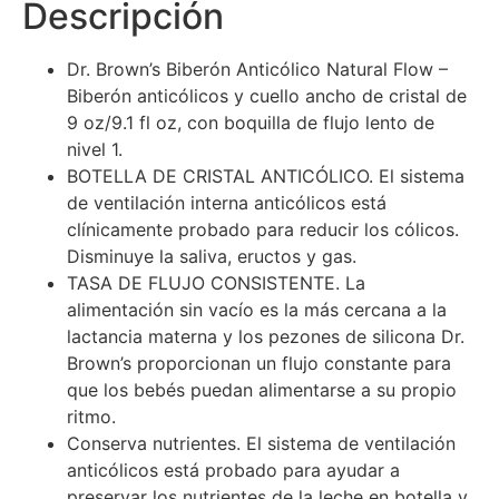
Descripción
9
1
.
Dr. Brown’s Biberón Anticólico Natural Flow –
,
9
Biberón anticólicos y cuello ancho de cristal de
5
0
9 oz/9.1 fl oz, con boquilla de flujo lento de
9
.
nivel 1.
8
BOTELLA DE CRISTAL ANTICÓLICO. El sistema
.
de ventilación interna anticólicos está
0
clínicamente probado para reducir los cólicos.
0
Disminuye la saliva, eructos y gas.
.
TASA DE FLUJO CONSISTENTE. La
alimentación sin vacío es la más cercana a la
lactancia materna y los pezones de silicona Dr.
Brown’s proporcionan un flujo constante para
que los bebés puedan alimentarse a su propio
ritmo.
Conserva nutrientes. El sistema de ventilación
anticólicos está probado para ayudar a
preservar los nutrientes de la leche en botella y