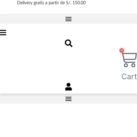
Ir
Delivery gratis a partir de S/. 150.00
Más información
al
contenido
0
Cart