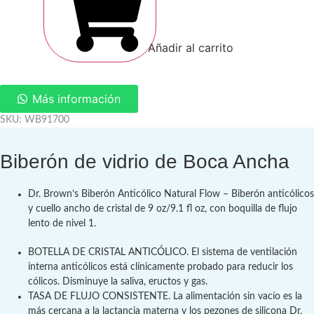
De
Vidrio
De
5
Añadir al carrito
oz.
Color
Menta
cantidad
Más información
SKU: WB91700
Biberón de vidrio de Boca Ancha
Dr. Brown’s Biberón Anticólico Natural Flow – Biberón anticólicos
y cuello ancho de cristal de 9 oz/9.1 fl oz, con boquilla de flujo
lento de nivel 1.
BOTELLA DE CRISTAL ANTICÓLICO. El sistema de ventilación
interna anticólicos está clínicamente probado para reducir los
cólicos. Disminuye la saliva, eructos y gas.
TASA DE FLUJO CONSISTENTE. La alimentación sin vacío es la
más cercana a la lactancia materna y los pezones de silicona Dr.