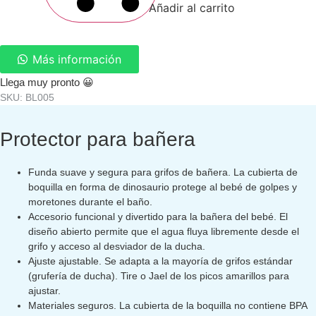
Añadir al carrito
oz.
Color
Menta
cantidad
Más información
Llega muy pronto 😀
SKU: BL005
Protector para bañera
Funda suave y segura para grifos de bañera. La cubierta de
boquilla en forma de dinosaurio protege al bebé de golpes y
moretones durante el baño.
Accesorio funcional y divertido para la bañera del bebé. El
diseño abierto permite que el agua fluya libremente desde el
grifo y acceso al desviador de la ducha.
Ajuste ajustable. Se adapta a la mayoría de grifos estándar
(grufería de ducha). Tire o Jael de los picos amarillos para
ajustar.
Materiales seguros. La cubierta de la boquilla no contiene BPA