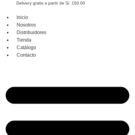
Ir
Delivery gratis a partir de S/. 150.00
Más información
al
contenido
Inicio
Nosotros
Distribuidores
Tienda
Catálogo
Contacto