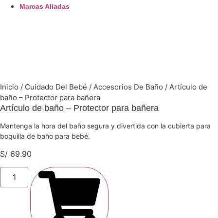
Marcas Aliadas
Inicio
/
Cuidado Del Bebé
/
Accesorios De Baño
/ Artículo de
baño – Protector para bañera
Artículo de baño – Protector para bañera
Mantenga la hora del baño segura y divertida con la cubierta para
boquilla de baño para bebé.
S/
69.90
Funda
Para
Biberón
De
Vidrio
De
5