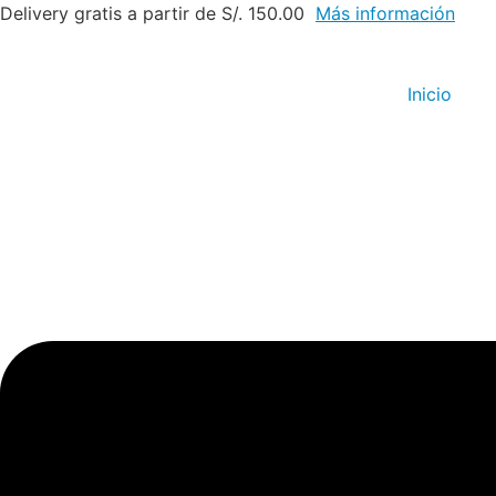
Ir
Delivery gratis a partir de S/. 150.00
Más información
al
contenido
Inicio